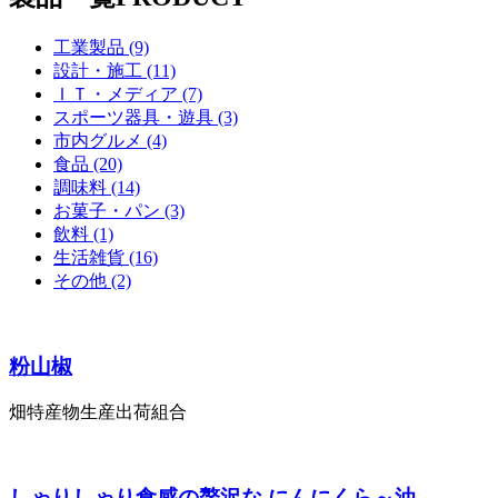
工業製品 (9)
設計・施工 (11)
ＩＴ・メディア (7)
スポーツ器具・遊具 (3)
市内グルメ (4)
食品 (20)
調味料 (14)
お菓子・パン (3)
飲料 (1)
生活雑貨 (16)
その他 (2)
粉山椒
畑特産物生産出荷組合
しゃりしゃり食感の贅沢な にんにくら～油