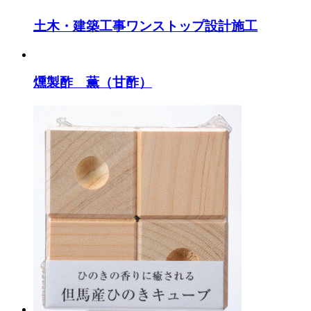
土木・建築工事ワンストップ設計施工
燻製酢 薫（甘酢）