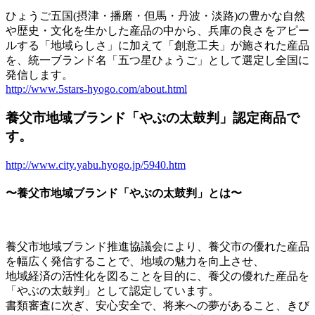
ひょうご五国(摂津・播磨・但馬・丹波・淡路)の豊かな自然
や歴史・文化を生かした産品の中から、兵庫の良さをアピー
ルする「地域らしさ」に加えて「創意工夫」が施された産品
を、統一ブランド名「五つ星ひょうご」として選定し全国に
発信します。
http://www.5stars-hyogo.com/about.html
養父市地域ブランド「やぶの太鼓判」認定商品で
す。
http://www.city.yabu.hyogo.jp/5940.htm
〜養父市地域ブランド「やぶの太鼓判」とは〜
養父市地域ブランド推進協議会により、養父市の優れた産品
を幅広く発信することで、地域の魅力を向上させ、
地域経済の活性化を図ることを目的に、養父の優れた産品を
「やぶの太鼓判」として認定しています。
書類審査に次ぎ、安心安全で、将来への夢があること、きび