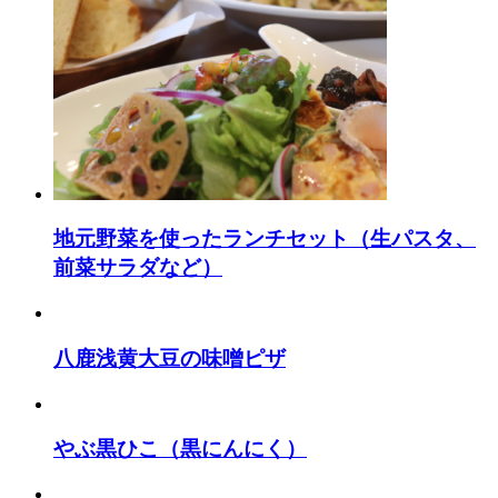
地元野菜を使ったランチセット（生パスタ、
前菜サラダなど）
八鹿浅黄大豆の味噌ピザ
やぶ黒ひこ（黒にんにく）