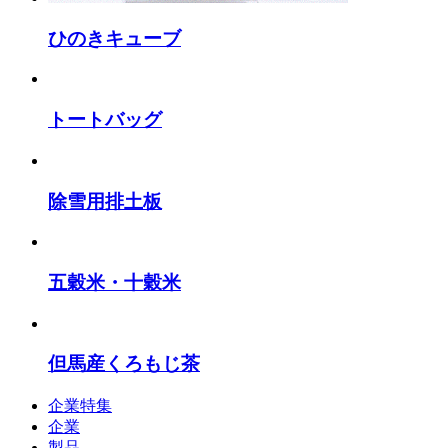
ひのきキューブ
トートバッグ
除雪用排土板
五穀米・十穀米
但馬産くろもじ茶
企業特集
企業
製品