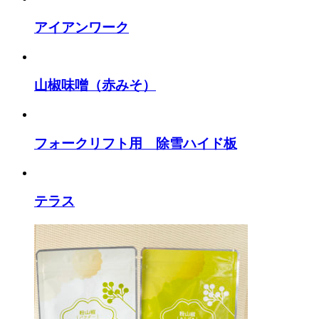
アイアンワーク
山椒味噌（赤みそ）
フォークリフト用 除雪ハイド板
テラス