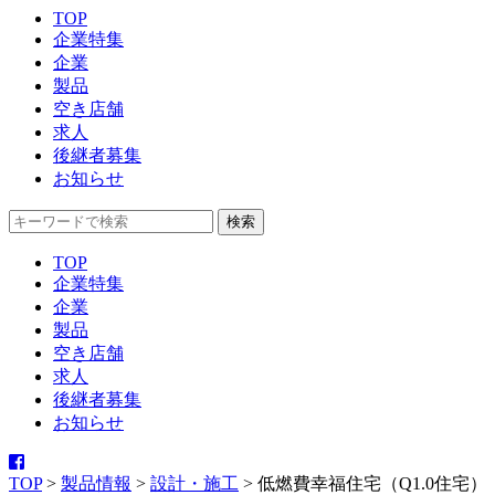
TOP
企業特集
企業
製品
空き店舗
求人
後継者募集
お知らせ
TOP
企業特集
企業
製品
空き店舗
求人
後継者募集
お知らせ
TOP
>
製品情報
>
設計・施工
>
低燃費幸福住宅（Q1.0住宅） ＆