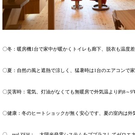
〇冬：暖房機1台で家中が暖かくトイレも廊下、脱衣も温度
〇夏：自然の風と遮熱で涼しく、猛暑時は1台のエアコンで家中
〇災害時：電気、灯油がなくても無暖房で外気温より約8～9
〇健康：冬のヒートショックが無く安心です、夏の室内は外気
〇 real ZEH： 太陽光発電システムをププラスしてゼロ