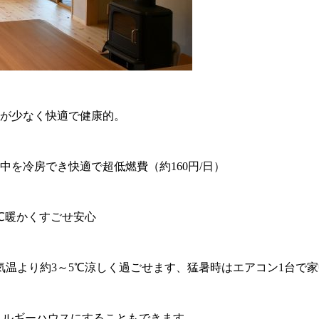
差が少なく快適で健康的。
を冷房でき快適で超低燃費（約160円/日）
℃暖かくすごせ安心
温より約3～5℃涼しく過ごせます、猛暑時はエアコン1台で
エネルギーハウスにすることもできます。