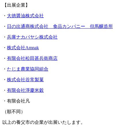
【出展企業】
・
大徳醤油株式会社
・
日の出通商株式会社 食品カンパニー 但馬醸造所
・
兵庫ナカバヤシ株式会社
・
株式会社Amnak
・
有限会社松田甚兵衛商店
・
たじま農業協同組合
・
株式会社谷常製菓
・
有限会社淨慶米穀
・有限会社凡
（順不同）
以上の養父市の企業が出展いたします。